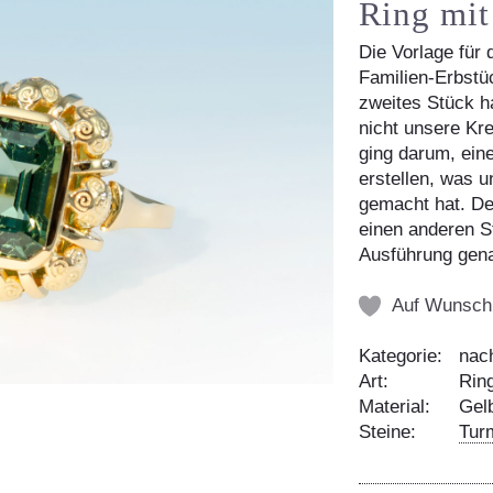
Ring mit
Die Vorlage für 
Familien-Erbstü
zweites Stück h
nicht unsere Kre
ging darum, ein
erstellen, was 
gemacht hat. D
einen anderen St
Ausführung gena
Auf Wunschl
Kategorie:
nac
Art:
Rin
Material:
Gel
Steine:
Tur