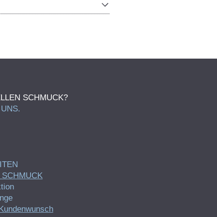
UELLEN SCHMUCK?
 UNS.
ITEN
 SCHMUCK
tion
inge
 Kundenwunsch