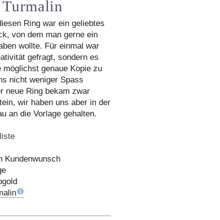
 Turmalin
diesen Ring war ein geliebtes
ck, von dem man gerne ein
aben wollte. Für einmal war
ativität gefragt, sondern es
e möglichst genaue Kopie zu
uns nicht weniger Spass
er neue Ring bekam zwar
ein, wir haben uns aber in der
u an die Vorlage gehalten.
iste
h Kundenwunsch
ge
bgold
malin