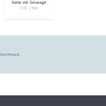
Kette mit Smaragd
CHF 1'800
tikschmuck
.