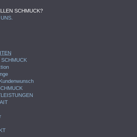
UELLEN SCHMUCK?
 UNS.
ITEN
 SCHMUCK
tion
inge
 Kundenwunsch
SCHMUCK
TLEISTUNGEN
AIT
r
KT